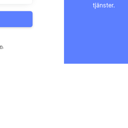
tjänster.
in
.