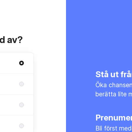
ad av?
Stå ut f
Öka chansen 
berätta lite 
Prenumer
Bli först med